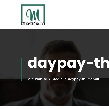
daypay-t
Minutlån.se
Media
daypay-thumbnail