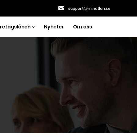
support@minutlan.se
öretagslånen
Nyheter
Om oss