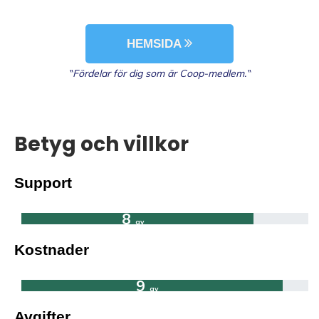
HEMSIDA
‶Fördelar för dig som är Coop-medlem.‶
Betyg och villkor
Support
8
av
Kostnader
10
9
av
Avgifter