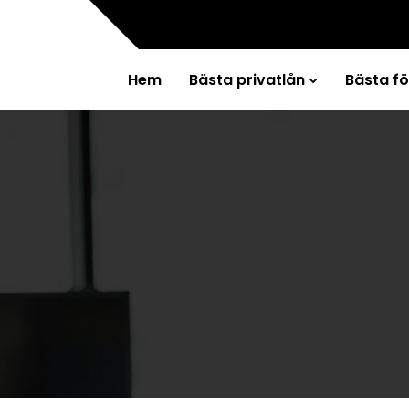
Hem
Bästa privatlån
Bästa f