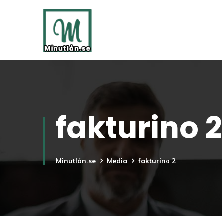
fakturino 2
Minutlån.se
Media
fakturino 2