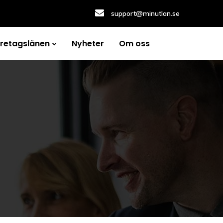
support@minutlan.se
öretagslånen
Nyheter
Om oss