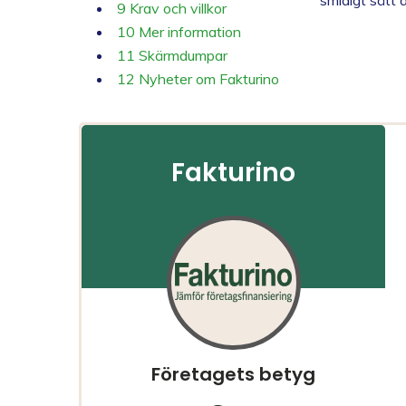
smidigt sätt a
9
Krav och villkor
10
Mer information
11
Skärmdumpar
12
Nyheter om Fakturino
Fakturino
Företagets betyg