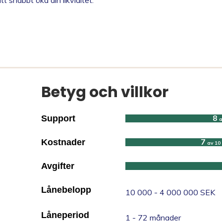
tt snabbt öka din likviditet.
Betyg och villkor
Support
8
a
Kostnader
7
av 10
Avgifter
Lånebelopp
10 000 - 4 000 000 SEK
Låneperiod
1 - 72 månader