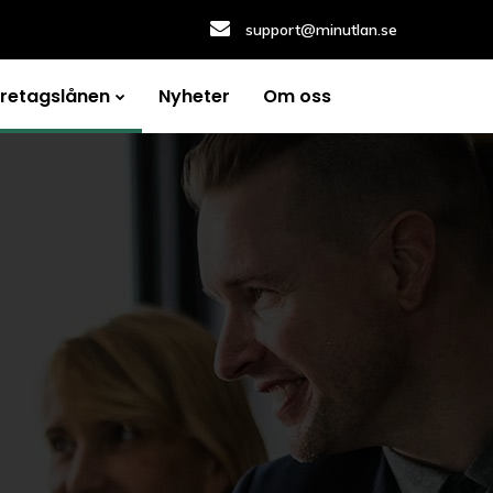
support@minutlan.se
öretagslånen
Nyheter
Om oss