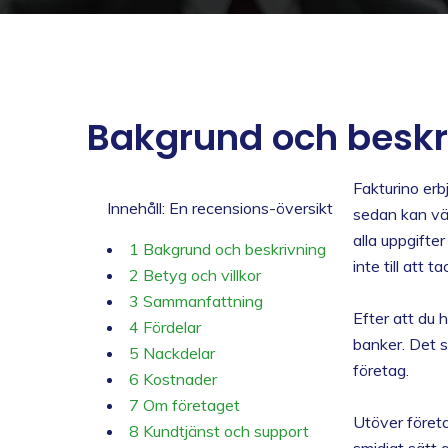
Bakgrund och beskr
Fakturino erb
Innehåll: En recensions-översikt
sedan kan väl
alla uppgifter
1
Bakgrund och beskrivning
inte till att ta
2
Betyg och villkor
3
Sammanfattning
Efter att du h
4
Fördelar
banker. Det st
5
Nackdelar
företag.
6
Kostnader
7
Om företaget
Utöver företa
8
Kundtjänst och support