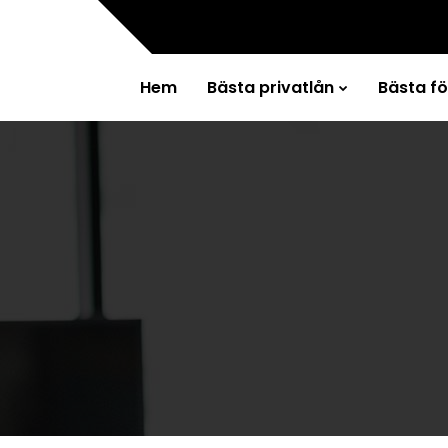
Hem
Bästa privatlån
Bästa f