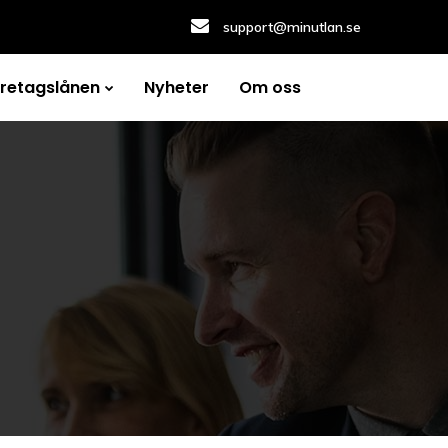
support@minutlan.se
öretagslånen
Nyheter
Om oss