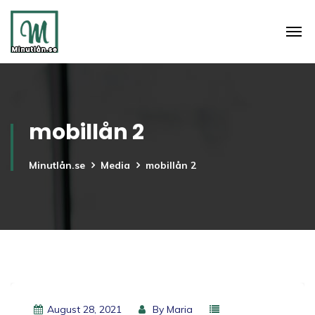
mobillån 2
Minutlån.se
Media
mobillån 2
August 28, 2021
By
Maria