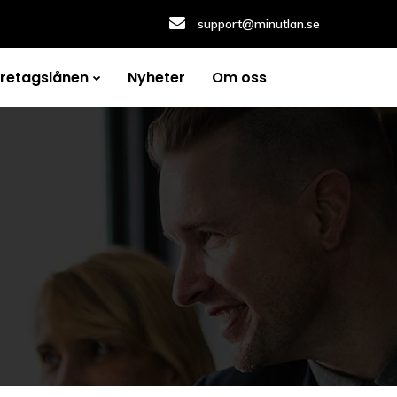
support@minutlan.se
öretagslånen
Nyheter
Om oss