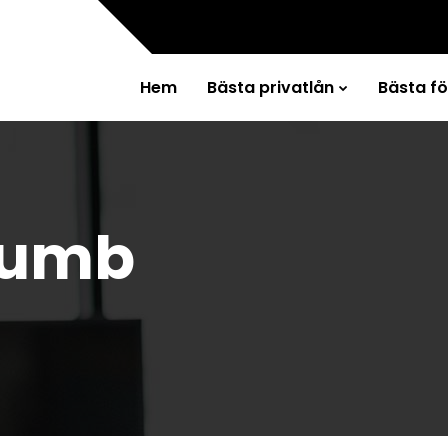
Hem
Bästa privatlån
Bästa f
humb