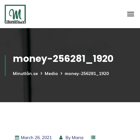
money-256281_1920
Minutlån.se
Media
money-256281_1920
March 26, 2021
By
Maria