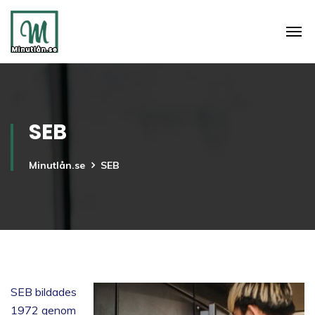
SEB
Minutlån.se
SEB
SEB bildades
1972 genom