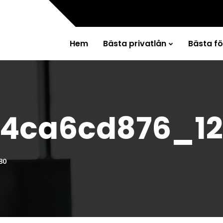
Hem
Bästa privatlån
Bästa f
4ca6cd876_1
80