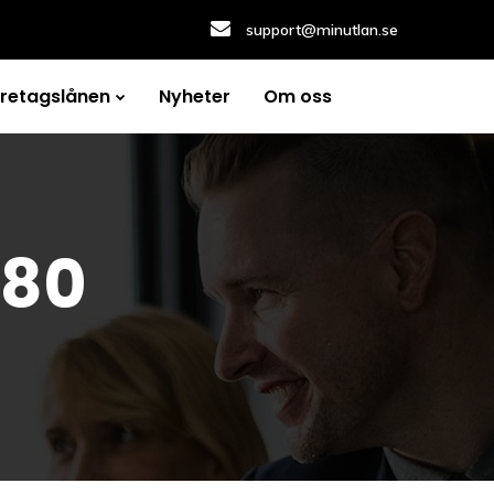
support@minutlan.se
öretagslånen
Nyheter
Om oss
280