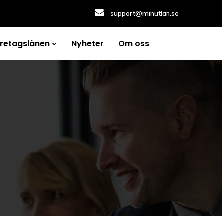
support@minutlan.se
öretagslånen
Nyheter
Om oss