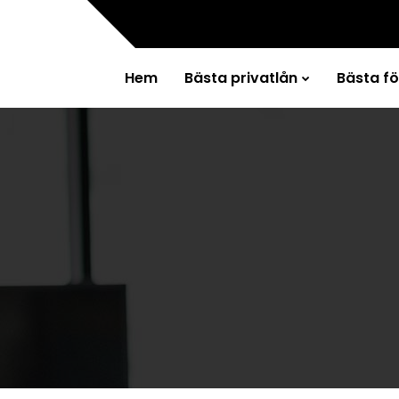
Hem
Bästa privatlån
Bästa f