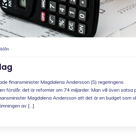
blån
lag
de finansminister Magdalena Andersson (S) regeringens
 förslår, det är reformer om 74 miljarder. Man vill även satsa 
inansminister Magdalena Andersson att det är en budget som s
lämningen av […]