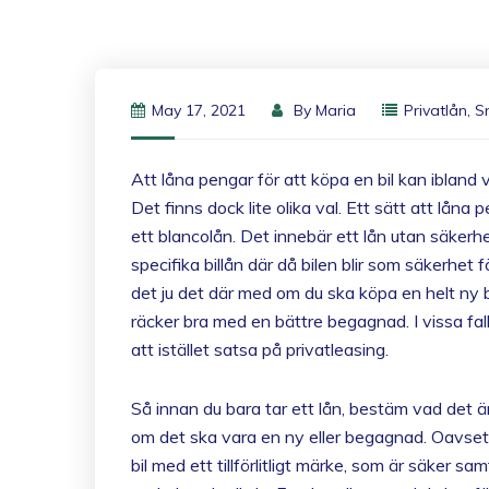
May 17, 2021
By
Maria
Privatlån
,
S
Att låna pengar för att köpa en bil kan ibland 
Det finns dock lite olika val. Ett sätt att låna pen
ett blancolån. Det innebär ett lån utan säkerh
specifika billån där då bilen blir som säkerhet 
det ju det där med om du ska köpa en helt ny bi
räcker bra med en bättre begagnad. I vissa fal
att istället satsa på privatleasing.
Så innan du bara tar ett lån, bestäm vad det är
om det ska vara en ny eller begagnad. Oavsett
bil med ett tillförlitligt märke, som är säker sam