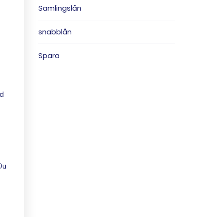
Samlingslån
snabblån
Spara
ad
Du