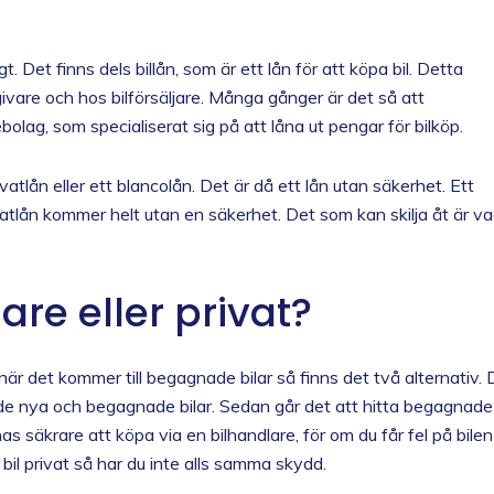
t. Det finns dels billån, som är ett lån för att köpa bil. Detta
tgivare och hos bilförsäljare. Många gånger är det så att
olag, som specialiserat sig på att låna ut pengar för bilköp.
atlån eller ett blancolån. Det är då ett lån utan säkerhet. Ett
ivatlån kommer helt utan en säkerhet. Det som kan skilja åt är v
re eller privat?
när det kommer till begagnade bilar så finns det två alternativ. 
både nya och begagnade bilar. Sedan går det att hitta begagnade
as säkrare att köpa via en bilhandlare, för om du får fel på bilen
bil privat så har du inte alls samma skydd.