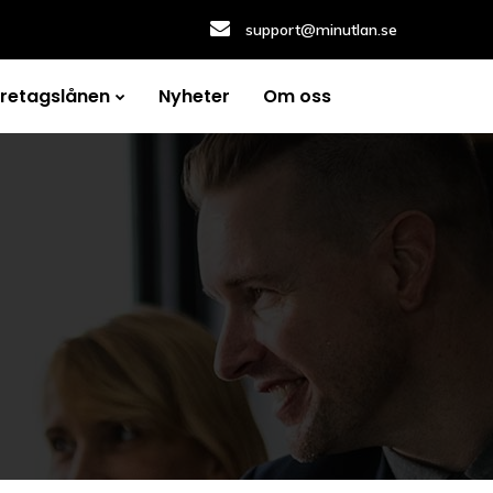
support@minutlan.se
öretagslånen
Nyheter
Om oss