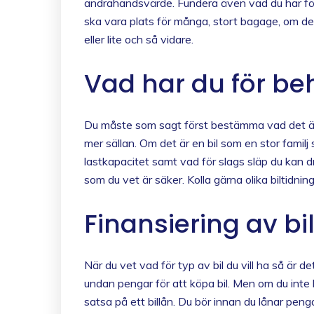
andrahandsvärde. Fundera även vad du har fö
ska vara plats för många, stort bagage, om d
eller lite och så vidare.
Vad har du för be
Du måste som sagt först bestämma vad det är 
mer sällan. Om det är en bil som en stor familj 
lastkapacitet samt vad för slags släp du kan dra.
som du vet är säker. Kolla gärna olika biltidnin
Finansiering av bi
När du vet vad för typ av bil du vill ha så är d
undan pengar för att köpa bil. Men om du inte h
satsa på ett billån. Du bör innan du lånar peng