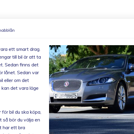
nabblån
vara ett smart drag.
gar till bil är att ta
et. Sedan finns det
för lånet. Sedan var
l eller om det
l kan det vara läge
 för bil du ska köpa,
 så bör du välja en
t har ett bra