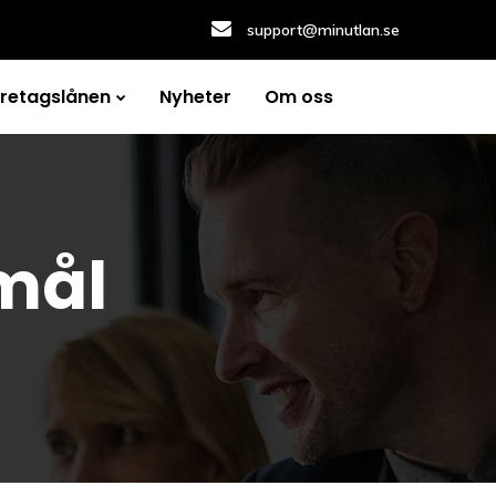
support@minutlan.se
öretagslånen
Nyheter
Om oss
 mål