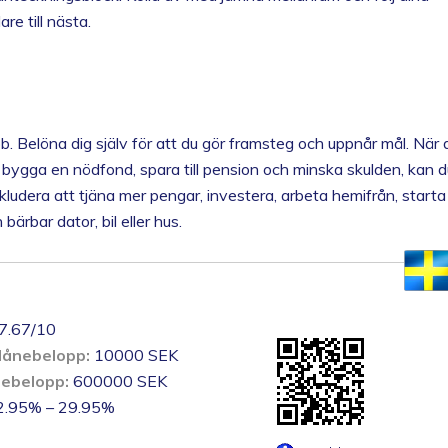
re till nästa.
. Belöna dig själv för att du gör framsteg och uppnår mål. När 
t bygga en nödfond, spara till pension och minska skulden, kan d
udera att tjäna mer pengar, investera, arbeta hemifrån, starta
 bärbar dator, bil eller hus.
7.67/10
lånebelopp:
10000 SEK
nebelopp:
600000 SEK
.95% – 29.95%