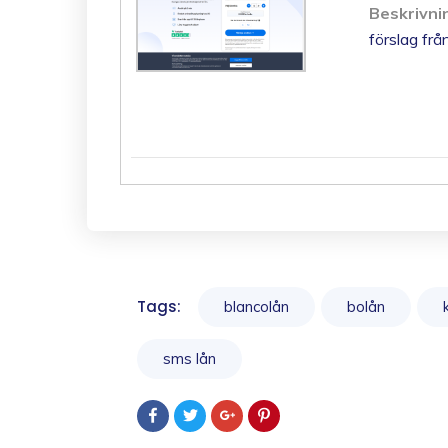
Beskrivni
förslag fr
Tags:
blancolån
bolån
sms lån