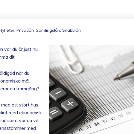
Nyheter
,
Privatlån
,
Samlingslån
,
Snabblån
 var du är just nu
mma dit.
väldigad när du
konomiska mål.
ierar du framgång?
t med ett stort hus
äckligt med ekonomisk
ualisera var du vill
verensstämmer med