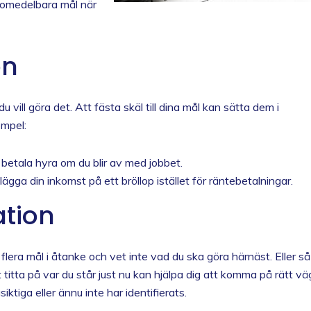
r omedelbara mål när
on
u vill göra det. Att fästa skäl till dina mål kan sätta dem i
empel:
betala hyra om du blir av med jobbet.
lägga din inkomst på ett bröllop istället för räntebetalningar.
ation
 flera mål i åtanke och vet inte vad du ska göra härnäst. Eller så
 titta på var du står just nu kan hjälpa dig att komma på rätt vä
iktiga eller ännu inte har identifierats.