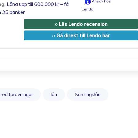
Ansök hos
ng:
Låna upp till 600 000 kr – få
Lendo
ån 35 banker
›› Läs Lendo recension
›› Gå direkt till Lendo här
kreditprövningar
lån
Samlingslån