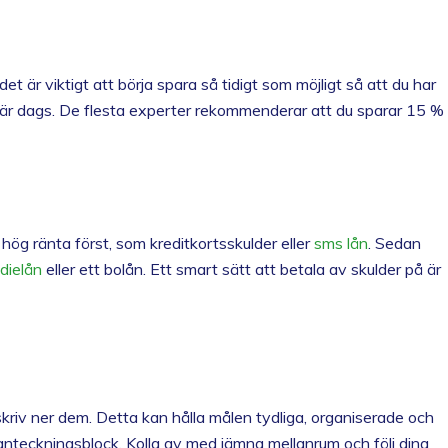
 är viktigt att börja spara så tidigt som möjligt så att du har
et är dags. De flesta experter rekommenderar att du sparar 15 %
hög ränta först, som kreditkortsskulder eller
sms lån
. Sedan
dielån
eller ett bolån. Ett smart sätt att betala av skulder på är
 skriv ner dem. Detta kan hålla målen tydliga, organiserade och
tt anteckningsblock. Kolla av med jämna mellanrum och följ dina