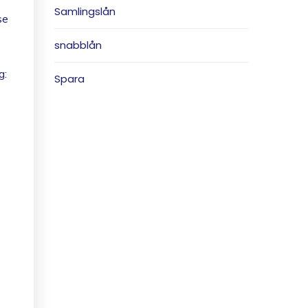
Samlingslån
se
snabblån
g:
Spara