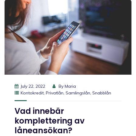
July 22, 2022
By
Maria
Kontokredit
,
Privatlån
,
Samlingslån
,
Snabblån
Vad innebär
komplettering av
låneansökan?