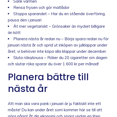
Sänk värmen
Rensa frysen och gör matlådor
Stoppa sparandet – Har du en stående överföring,
pausa den i januari
Ät mer vegetariskt – Grönsaker än mycket billigare
än kött
Planera nästa år redan nu – Börja spara redan nu för
januari nästa år och sprid ut inköpen av julklappar under
året, vi behöver inte köpa alla klappar under december.
Sluta röka/snusa – Röker du 20 cigaretter om dagen
och slutar röka sparar du över 1 600 kr per månad!
Planera bättre till
nästa år
Att man ska vara pank i januari är ju faktiskt inte ett
måste! Du kan under året som kommer här se till att
göra något åt din ekonomi och spara undan en liten